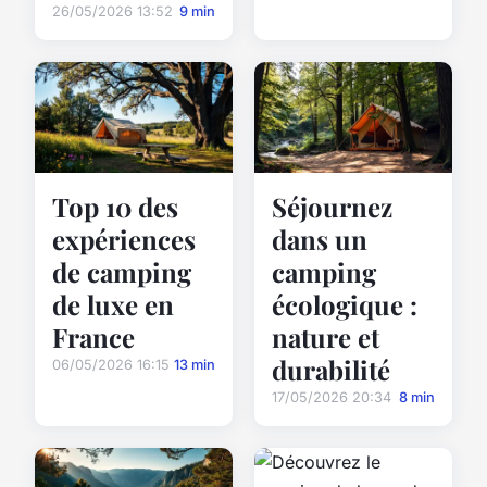
26/05/2026 13:52
9 min
Top 10 des
Séjournez
expériences
dans un
de camping
camping
de luxe en
écologique :
France
nature et
durabilité
06/05/2026 16:15
13 min
17/05/2026 20:34
8 min