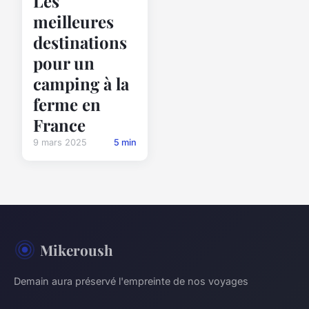
Les
meilleures
destinations
pour un
camping à la
ferme en
France
9 mars 2025
5 min
Mikeroush
Demain aura préservé l'empreinte de nos voyages