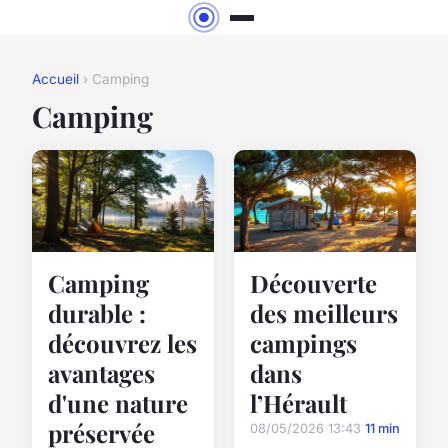
Accueil
› Camping
Camping
Camping
Découverte
durable :
des meilleurs
découvrez les
campings
avantages
dans
d'une nature
l’Hérault
préservée
08/05/2026 13:43
11 min