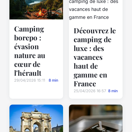
Camping
Découvrez le
borepo :
camping de
évasion
luxe : des
nature au
vacances
cœur de
haut de
l'hérault
gamme en
29/04/2026 15:11
8 min
France
25/04/2026 16:57
8 min