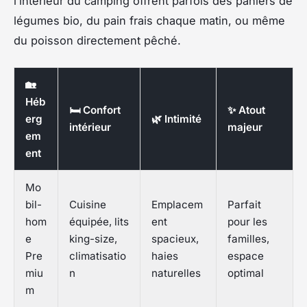
l’intérieur du camping offrent parfois des paniers de
légumes bio, du pain frais chaque matin, ou même
du poisson directement pêché.
🏡
Héb
🛏️ Confort
✨ Atout
erg
🌿 Intimité
intérieur
majeur
em
ent
Mo
bil-
Cuisine
Emplacem
Parfait
hom
équipée, lits
ent
pour les
e
king-size,
spacieux,
familles,
Pre
climatisatio
haies
espace
miu
n
naturelles
optimal
m