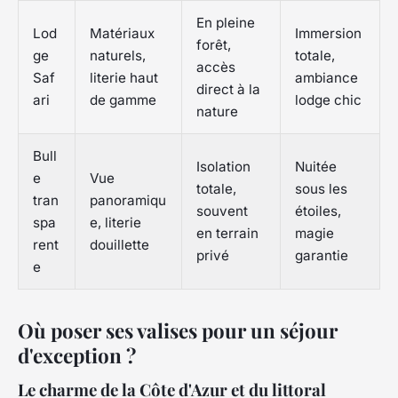
En pleine
Lod
Matériaux
Immersion
forêt,
ge
naturels,
totale,
accès
Saf
literie haut
ambiance
direct à la
ari
de gamme
lodge chic
nature
Bull
Isolation
Nuitée
e
Vue
totale,
sous les
tran
panoramiqu
souvent
étoiles,
spa
e, literie
en terrain
magie
rent
douillette
privé
garantie
e
Où poser ses valises pour un séjour
d'exception ?
Le charme de la Côte d'Azur et du littoral