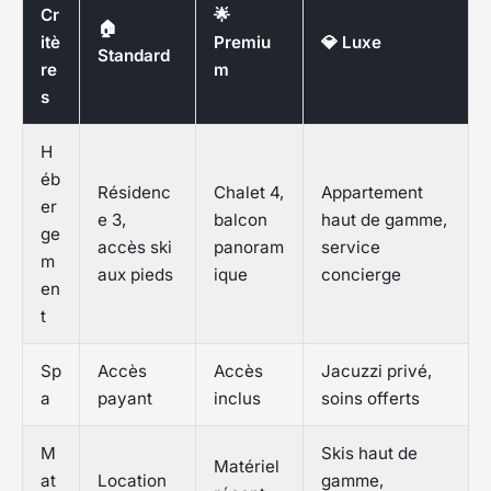
Cr
🌟
🏠
itè
Premiu
💎 Luxe
Standard
re
m
s
H
éb
Résidenc
Chalet 4,
Appartement
er
e 3
,
balcon
haut de gamme,
ge
accès ski
panoram
service
m
aux pieds
ique
concierge
en
t
Sp
Accès
Accès
Jacuzzi privé,
a
payant
inclus
soins offerts
M
Skis haut de
Matériel
at
Location
gamme,