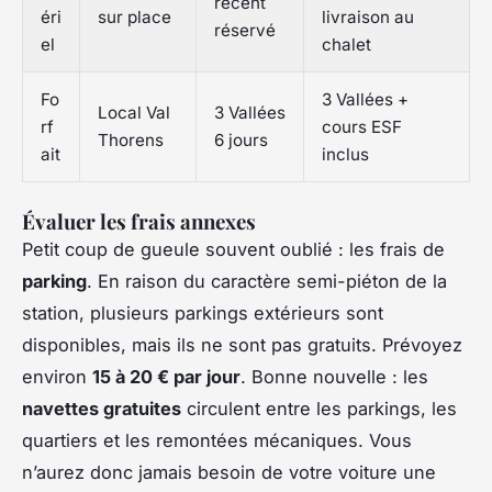
récent
éri
sur place
livraison au
réservé
el
chalet
Fo
3 Vallées +
Local Val
3 Vallées
rf
cours ESF
Thorens
6 jours
ait
inclus
Évaluer les frais annexes
Petit coup de gueule souvent oublié : les frais de
parking
. En raison du caractère semi-piéton de la
station, plusieurs parkings extérieurs sont
disponibles, mais ils ne sont pas gratuits. Prévoyez
environ
15 à 20 € par jour
. Bonne nouvelle : les
navettes gratuites
circulent entre les parkings, les
quartiers et les remontées mécaniques. Vous
n’aurez donc jamais besoin de votre voiture une